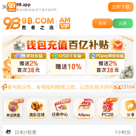
9B.app
立即下载
更多精彩游戏,请下载手机APP
登录
注册
53164
体验与娱乐性，各项福利陆续上线，让您在娱乐的同时兼顾0基础
关闭
时后
日本J1联赛
7小时后