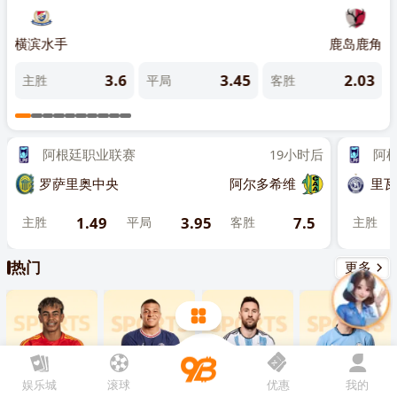
先点击
，再
“添加到主屏幕”
雷茨
横滨水手
鹿岛鹿角
大阪
4
3.6
3.45
2.03
主胜
平局
客胜
主
阿根廷职业联赛
19小时后
阿根廷
罗萨里奥中央
阿尔多希维
里瓦达
1.49
3.95
7.5
主胜
平局
客胜
主胜
热门
更多
娱乐城
滚球
优惠
我的